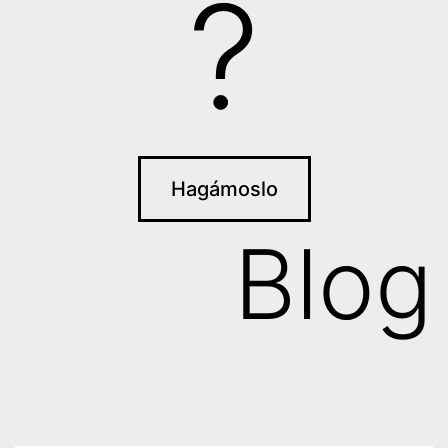
?
Hagámoslo
Blog