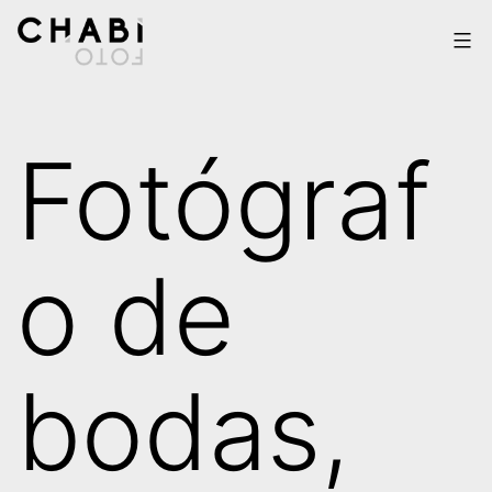
Saltar
al
Chabi
contenido
Fotógraf
Foto
o de
bodas,