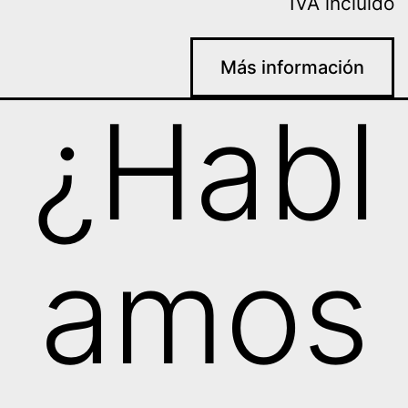
IVA incluido
Más información
¿Habl
amos