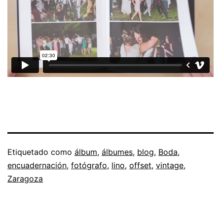
Etiquetado como
álbum
,
álbumes
,
blog
,
Boda
,
encuadernación
,
fotógrafo
,
lino
,
offset
,
vintage
,
Zaragoza