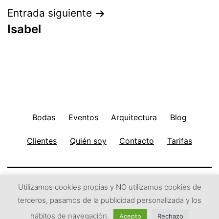
entradas
Entrada siguiente
Isabel
Bodas
Eventos
Arquitectura
Blog
Clientes
Quién soy
Contacto
Tarifas
Utilizamos cookies propias y NO utilizamos cookies de
Ir arriba
↑
Subir
↑
terceros, pasamos de la publicidad personalizada y los
hábitos de navegación.
Acepto
Rechazo