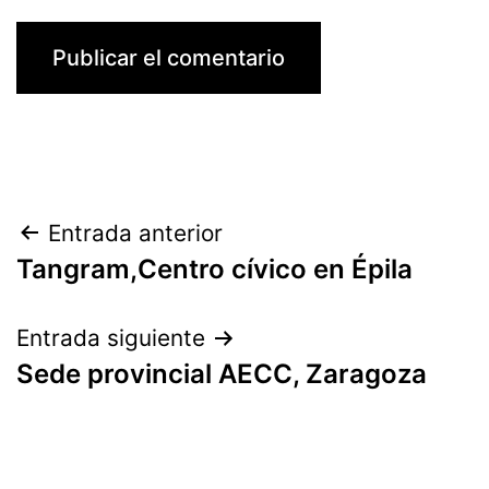
Navegación
Entrada anterior
Tangram,Centro cívico en Épila
de
entradas
Entrada siguiente
Sede provincial AECC, Zaragoza