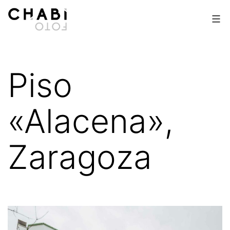
Saltar
al
contenido
Chabi
Foto
Piso
«Alacena»,
Zaragoza