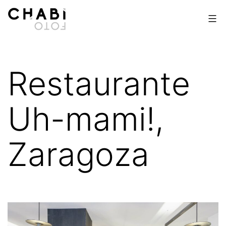
Saltar
al
contenido
Chabi
Foto
Restaurante
Uh-mami!,
Zaragoza