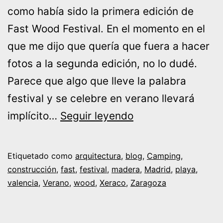
como había sido la primera edición de
Fast Wood Festival. En el momento en el
que me dijo que quería que fuera a hacer
fotos a la segunda edición, no lo dudé.
Parece que algo que lleve la palabra
festival y se celebre en verano llevará
Fast
implícito…
Seguir leyendo
Wood
Festival
Etiquetado como
arquitectura
,
blog
,
Camping
,
|
construcción
,
fast
,
festival
,
madera
,
Madrid
,
playa
,
valencia
,
Verano
,
wood
,
Xeraco
,
Zaragoza
Festival
de
construcción