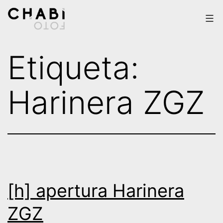
Saltar
al
contenido
Chabi
Etiqueta:
Foto
Harinera ZGZ
[h] apertura Harinera
ZGZ