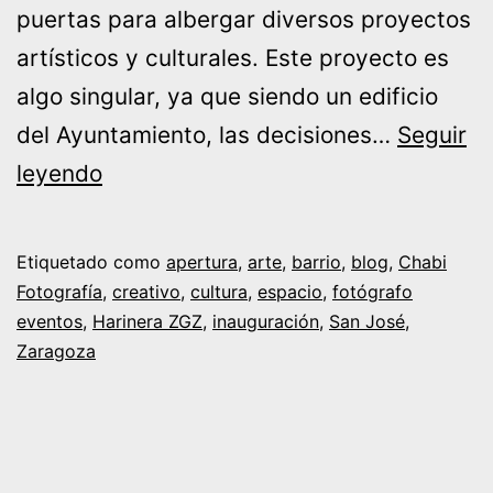
puertas para albergar diversos proyectos
artísticos y culturales. Este proyecto es
algo singular, ya que siendo un edificio
del Ayuntamiento, las decisiones…
Seguir
[h]
leyendo
apertura
Harinera
Etiquetado como
apertura
,
arte
,
barrio
,
blog
,
Chabi
ZGZ
Fotografía
,
creativo
,
cultura
,
espacio
,
fotógrafo
eventos
,
Harinera ZGZ
,
inauguración
,
San José
,
Zaragoza