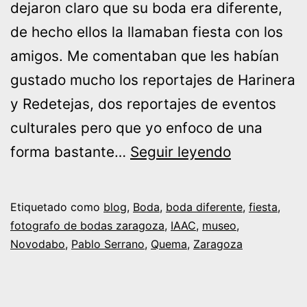
dejaron claro que su boda era diferente,
de hecho ellos la llamaban fiesta con los
amigos. Me comentaban que les habían
gustado mucho los reportajes de Harinera
y Redetejas, dos reportajes de eventos
culturales pero que yo enfoco de una
Boda-
forma bastante…
Seguir leyendo
Fiesta
en
Etiquetado como
blog
,
Boda
,
boda diferente
,
fiesta
,
un
fotografo de bodas zaragoza
,
IAAC
,
museo
,
Novodabo
,
Pablo Serrano
,
Quema
,
Zaragoza
museo
de
Zaragoza