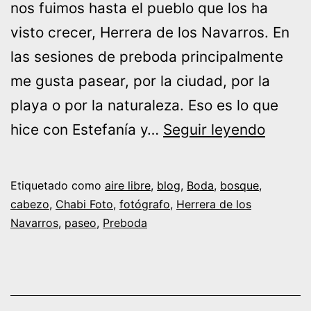
nos fuimos hasta el pueblo que los ha
visto crecer, Herrera de los Navarros. En
las sesiones de preboda principalmente
me gusta pasear, por la ciudad, por la
playa o por la naturaleza. Eso es lo que
Pre-
hice con Estefanía y…
Seguir leyendo
Boda
en
Etiquetado como
aire libre
,
blog
,
Boda
,
bosque
,
el
cabezo
,
Chabi Foto
,
fotógrafo
,
Herrera de los
Navarros
,
paseo
,
Preboda
campo
con
Estefa
y