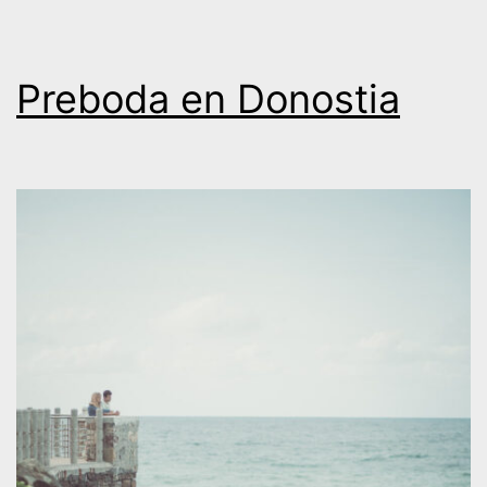
David
Preboda en Donostia