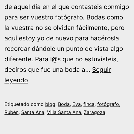
de aquel día en el que contasteis conmigo
para ser vuestro fotógrafo. Bodas como
la vuestra no se olvidan fácilmente, pero
aquí estoy yo de nuevo para hacérosla
recordar dándole un punto de vista algo
diferente. Para l@s que no estuvisteis,
deciros que fue una boda a…
Seguir
Boda
leyendo
Eva
y
Etiquetado como
blog
,
Boda
,
Eva
,
finca
,
fotógrafo
,
Rubén
Rubén
,
Santa Ana
,
Villa Santa Ana
,
Zaragoza
en
Villa