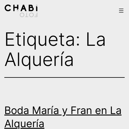
Saltar
al
contenido
Chabi
Etiqueta:
La
Foto
Alquería
Boda María y Fran en La
Alquería