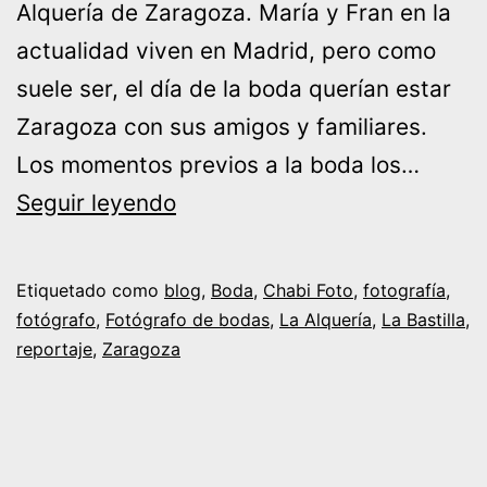
Alquería de Zaragoza. María y Fran en la
actualidad viven en Madrid, pero como
suele ser, el día de la boda querían estar
Zaragoza con sus amigos y familiares.
Los momentos previos a la boda los…
Boda
Seguir leyendo
María
y
Etiquetado como
blog
,
Boda
,
Chabi Foto
,
fotografía
,
Fran
fotógrafo
,
Fotógrafo de bodas
,
La Alquería
,
La Bastilla
,
reportaje
,
Zaragoza
en
La
Alquería