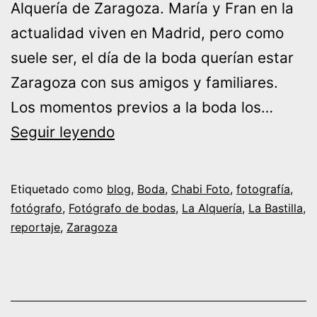
Alquería de Zaragoza. María y Fran en la
actualidad viven en Madrid, pero como
suele ser, el día de la boda querían estar
Zaragoza con sus amigos y familiares.
Los momentos previos a la boda los…
Boda
Seguir leyendo
María
y
Etiquetado como
blog
,
Boda
,
Chabi Foto
,
fotografía
,
Fran
fotógrafo
,
Fotógrafo de bodas
,
La Alquería
,
La Bastilla
,
reportaje
,
Zaragoza
en
La
Alquería