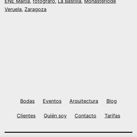
ENE Maitia
,
fotógrafo
,
La Bastilla
,
Monasteriode
Veruela
,
Zaragoza
en
el
Monasterio
de
Veruela
Bodas
Eventos
Arquitectura
Blog
Clientes
Quién soy
Contacto
Tarifas