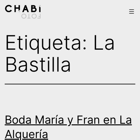
Saltar
al
contenido
Chabi
Etiqueta:
La
Foto
Bastilla
Boda María y Fran en La
Alquería